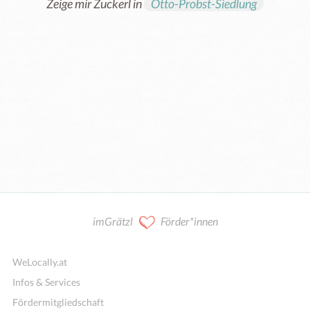
Zeige mir Zuckerl in
Otto-Probst-Siedlung
imGrätzl
Förder*innen
WeLocally.at
Infos & Services
Fördermitgliedschaft