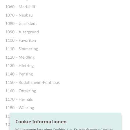
1060 – Mariahilf
1070 – Neubau
1080 – Josefstadt
1090 – Alsergrund
1100 – Favoriten
1110 – Simmering
1120 – Meidling
1130 – Hietzing
1140 – Penzing
1150 – Rudolfsheim-Fünfhaus
1160 – Ottakring
1170 – Hernals
1180 – Währing
1190 – Döbling
Cookie Informationen
1200 – Brigittenau
Wir kommen fast ohne Cookies aus. Es gibt dennoch Cookies,