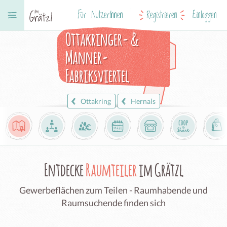
Für NutzerInnen
Registrieren
Einloggen
Ottakringer- &
Manner-
Fabriksviertel
Ottakring
Hernals
Entdecke
Raumteiler
im Grätzl
Gewerbeflächen zum Teilen - Raumhabende und
Raumsuchende finden sich