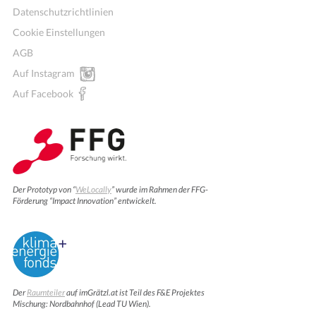
Datenschutzrichtlinien
Cookie Einstellungen
AGB
Auf Instagram
Auf Facebook
Der Prototyp von “
WeLocally
” wurde im Rahmen der FFG-
Förderung “Impact Innovation” entwickelt.
Der
Raumteiler
auf imGrätzl.at ist Teil des F&E Projektes
Mischung: Nordbahnhof (Lead TU Wien).