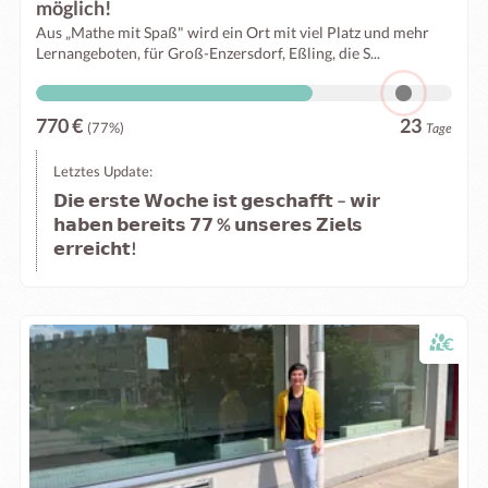
möglich!
Aus „Mathe mit Spaß" wird ein Ort mit viel Platz und mehr
Lernangeboten, für Groß-Enzersdorf, Eßling, die S...
770 €
23
(77%)
Tage
Letztes Update:
𝗗𝗶𝗲 𝗲𝗿𝘀𝘁𝗲 𝗪𝗼𝗰𝗵𝗲 𝗶𝘀𝘁 𝗴𝗲𝘀𝗰𝗵𝗮𝗳𝗳𝘁 – 𝘄𝗶𝗿
𝗵𝗮𝗯𝗲𝗻 𝗯𝗲𝗿𝗲𝗶𝘁𝘀 𝟳𝟳 % 𝘂𝗻𝘀𝗲𝗿𝗲𝘀 𝗭𝗶𝗲𝗹𝘀
𝗲𝗿𝗿𝗲𝗶𝗰𝗵𝘁!