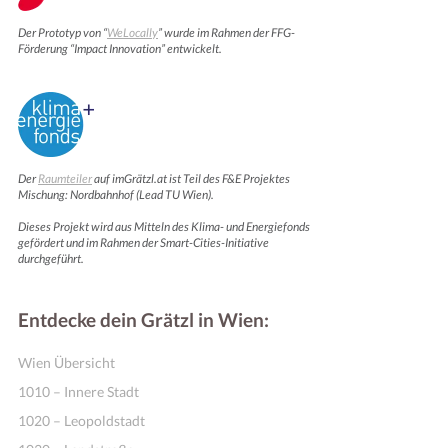
Der Prototyp von “
WeLocally
” wurde im Rahmen der FFG-
Förderung “Impact Innovation” entwickelt.
Der
Raumteiler
auf imGrätzl.at ist Teil des F&E Projektes
Mischung: Nordbahnhof (Lead TU Wien).
Dieses Projekt wird aus Mitteln des Klima- und Energiefonds
Online Shops
gefördert und im Rahmen der Smart-Cities-Initiative
durchgeführt.
Entdecke dein Grätzl in Wien:
Wien Übersicht
1010 – Innere Stadt
1020 – Leopoldstadt