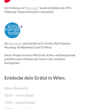
Der Prototyp von “
WeLocally
” wurde im Rahmen der FFG-
Förderung “Impact Innovation” entwickelt.
Der
Raumteiler
auf imGrätzl.at ist Teil des F&E Projektes
Mischung: Nordbahnhof (Lead TU Wien).
Dieses Projekt wird aus Mitteln des Klima- und Energiefonds
gefördert und im Rahmen der Smart-Cities-Initiative
Motivation & Inspiration
durchgeführt.
Entdecke dein Grätzl in Wien:
Wien Übersicht
1010 – Innere Stadt
1020 – Leopoldstadt