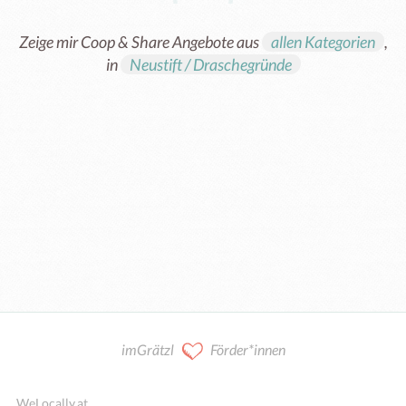
Zeige mir Coop & Share Angebote aus
allen Kategorien
,
in
Neustift / Draschegründe
Kooperation / Mitarbeit
imGrätzl
Förder*innen
WeLocally.at