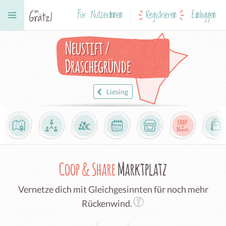
Für NutzerInnen
Registrieren
Einloggen
Neustift /
Draschegründe
Liesing
Coop & Share
Marktplatz
Vernetze dich mit Gleichgesinnten für noch mehr
Rückenwind.