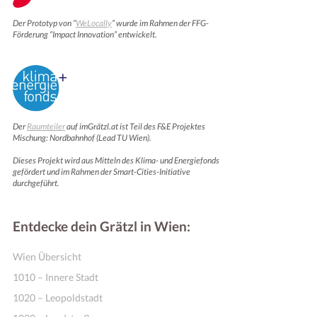
Der Prototyp von “
WeLocally
” wurde im Rahmen der FFG-
Förderung “Impact Innovation” entwickelt.
Der
Raumteiler
auf imGrätzl.at ist Teil des F&E Projektes
Mischung: Nordbahnhof (Lead TU Wien).
Dieses Projekt wird aus Mitteln des Klima- und Energiefonds
gefördert und im Rahmen der Smart-Cities-Initiative
durchgeführt.
Entdecke dein Grätzl in Wien:
Wien Übersicht
1010 – Innere Stadt
1020 – Leopoldstadt