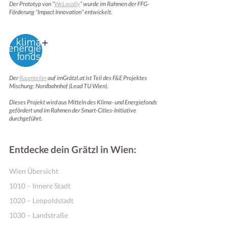
Der Prototyp von “
WeLocally
” wurde im Rahmen der FFG-
Förderung “Impact Innovation” entwickelt.
Der
Raumteiler
auf imGrätzl.at ist Teil des F&E Projektes
Mischung: Nordbahnhof (Lead TU Wien).
Dieses Projekt wird aus Mitteln des Klima- und Energiefonds
gefördert und im Rahmen der Smart-Cities-Initiative
durchgeführt.
Entdecke dein Grätzl in Wien:
Wien Übersicht
1010 – Innere Stadt
1020 – Leopoldstadt
1030 – Landstraße