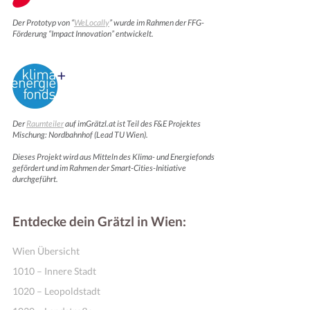
Der Prototyp von “
WeLocally
” wurde im Rahmen der FFG-
Förderung “Impact Innovation” entwickelt.
Der
Raumteiler
auf imGrätzl.at ist Teil des F&E Projektes
Mischung: Nordbahnhof (Lead TU Wien).
Dieses Projekt wird aus Mitteln des Klima- und Energiefonds
gefördert und im Rahmen der Smart-Cities-Initiative
durchgeführt.
Entdecke dein Grätzl in Wien:
Wien Übersicht
1010 – Innere Stadt
1020 – Leopoldstadt