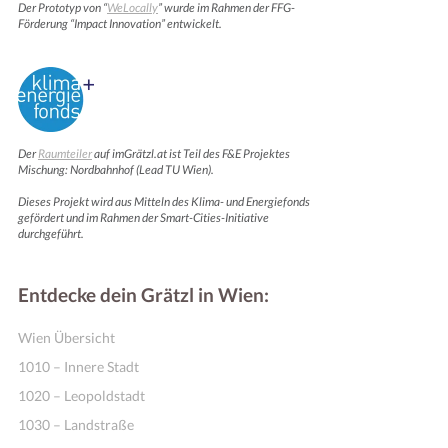
Der Prototyp von “
WeLocally
” wurde im Rahmen der FFG-
Förderung “Impact Innovation” entwickelt.
Der
Raumteiler
auf imGrätzl.at ist Teil des F&E Projektes
Mischung: Nordbahnhof (Lead TU Wien).
Dieses Projekt wird aus Mitteln des Klima- und Energiefonds
gefördert und im Rahmen der Smart-Cities-Initiative
durchgeführt.
Entdecke dein Grätzl in Wien:
Wien Übersicht
1010 – Innere Stadt
1020 – Leopoldstadt
1030 – Landstraße