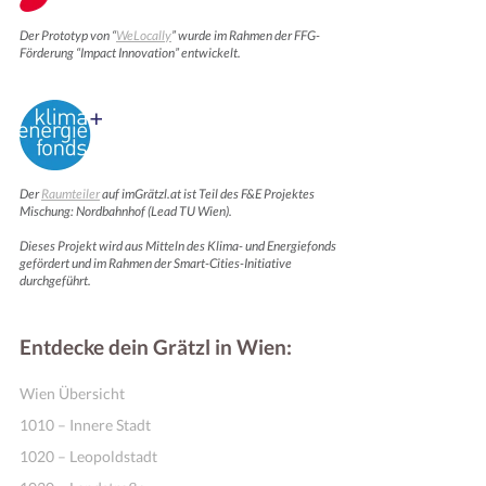
Der Prototyp von “
WeLocally
” wurde im Rahmen der FFG-
Förderung “Impact Innovation” entwickelt.
Der
Raumteiler
auf imGrätzl.at ist Teil des F&E Projektes
Mischung: Nordbahnhof (Lead TU Wien).
Dieses Projekt wird aus Mitteln des Klima- und Energiefonds
gefördert und im Rahmen der Smart-Cities-Initiative
durchgeführt.
Entdecke dein Grätzl in Wien:
Wien Übersicht
1010 – Innere Stadt
1020 – Leopoldstadt