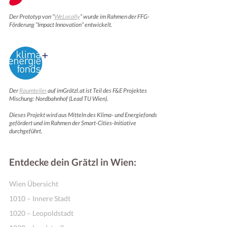
Der Prototyp von “
WeLocally
” wurde im Rahmen der FFG-
Förderung “Impact Innovation” entwickelt.
Der
Raumteiler
auf imGrätzl.at ist Teil des F&E Projektes
Mischung: Nordbahnhof (Lead TU Wien).
Dieses Projekt wird aus Mitteln des Klima- und Energiefonds
Online Shops
gefördert und im Rahmen der Smart-Cities-Initiative
durchgeführt.
Entdecke dein Grätzl in Wien:
Wien Übersicht
1010 – Innere Stadt
1020 – Leopoldstadt