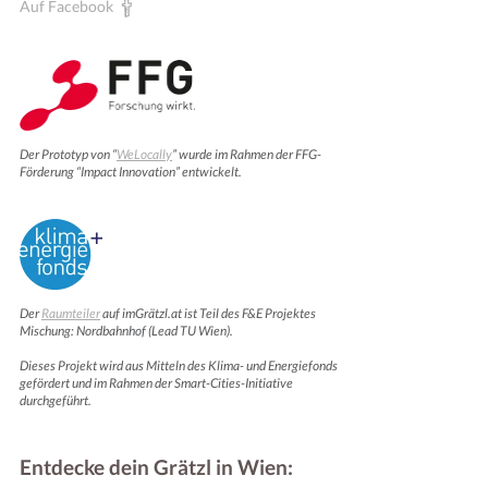
Auf Facebook
Der Prototyp von “
WeLocally
” wurde im Rahmen der FFG-
Förderung “Impact Innovation” entwickelt.
Der
Raumteiler
auf imGrätzl.at ist Teil des F&E Projektes
Mischung: Nordbahnhof (Lead TU Wien).
Dieses Projekt wird aus Mitteln des Klima- und Energiefonds
gefördert und im Rahmen der Smart-Cities-Initiative
durchgeführt.
Entdecke dein Grätzl in Wien: