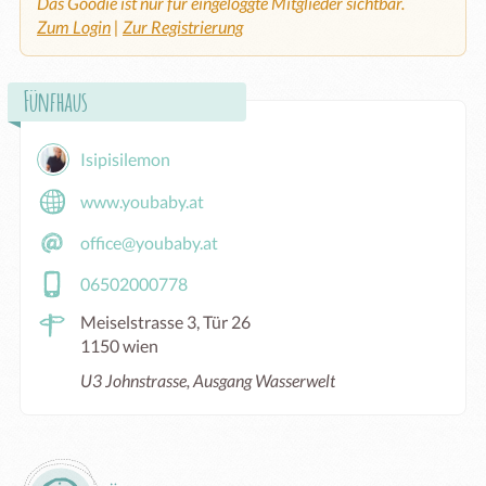
Das Goodie ist nur für eingeloggte Mitglieder sichtbar.
Zum Login
|
Zur Registrierung
Fünfhaus
Isipisilemon
www.youbaby.at
office@youbaby.at
06502000778
Meiselstrasse 3, Tür 26
1150 wien
U3 Johnstrasse, Ausgang Wasserwelt