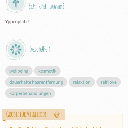
Eck und warum?
Yppenplatz!
Gesundheit
wellbeing
kosmetik
dauerhafte haarentfernung
relaxtion
self love
körperbehandlungen
Goodie für Mitglieder