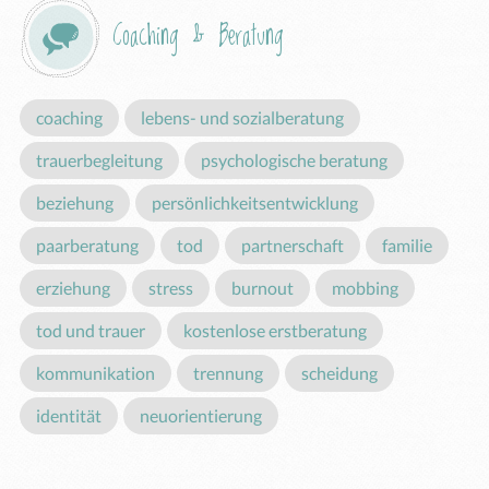
Coaching & Beratung
coaching
lebens- und sozialberatung
trauerbegleitung
psychologische beratung
beziehung
persönlichkeitsentwicklung
paarberatung
tod
partnerschaft
familie
erziehung
stress
burnout
mobbing
tod und trauer
kostenlose erstberatung
kommunikation
trennung
scheidung
identität
neuorientierung