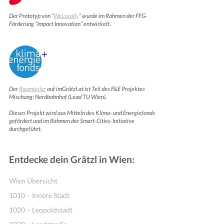
Der Prototyp von “
WeLocally
” wurde im Rahmen der FFG-
Förderung “Impact Innovation” entwickelt.
Der
Raumteiler
auf imGrätzl.at ist Teil des F&E Projektes
Mischung: Nordbahnhof (Lead TU Wien).
Dieses Projekt wird aus Mitteln des Klima- und Energiefonds
gefördert und im Rahmen der Smart-Cities-Initiative
durchgeführt.
Entdecke dein Grätzl in Wien:
Wien Übersicht
1010 – Innere Stadt
1020 – Leopoldstadt