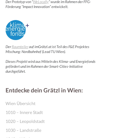
Der Prototyp von “
WeLocally
” wurde im Rahmen der FFG-
Förderung “Impact Innovation” entwickelt.
Der
Raumteiler
auf imGrätzl.at ist Teil des F&E Projektes
Mischung: Nordbahnhof (Lead TU Wien).
Dieses Projekt wird aus Mitteln des Klima- und Energiefonds
gefördert und im Rahmen der Smart-Cities-Initiative
durchgeführt.
Entdecke dein Grätzl in Wien:
Wien Übersicht
1010 – Innere Stadt
1020 – Leopoldstadt
1030 – Landstraße