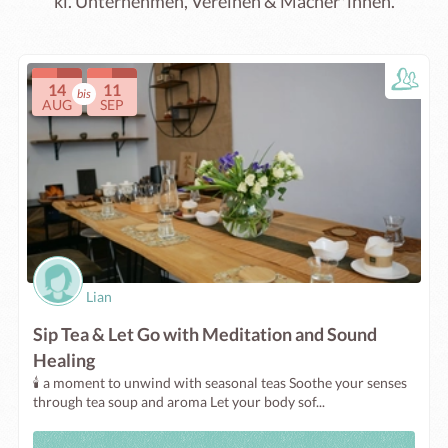
kl. Unternehmen, Vereinen & Macher*innen.
14
11
bis
AUG
SEP
Lian
Sip Tea & Let Go with Meditation and Sound
Healing
🕯️ a moment to unwind with seasonal teas Soothe your senses
through tea soup and aroma Let your body sof...