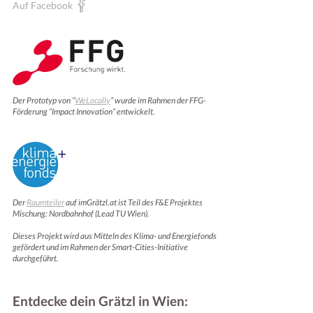
Auf Facebook
Der Prototyp von “
WeLocally
” wurde im Rahmen der FFG-
Förderung “Impact Innovation” entwickelt.
Der
Raumteiler
auf imGrätzl.at ist Teil des F&E Projektes
Mischung: Nordbahnhof (Lead TU Wien).
Dieses Projekt wird aus Mitteln des Klima- und Energiefonds
gefördert und im Rahmen der Smart-Cities-Initiative
durchgeführt.
Entdecke dein Grätzl in Wien: