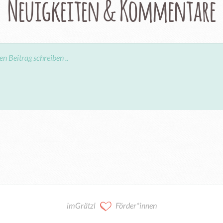
Neuigkeiten & Kommentare
imGrätzl
Förder*innen