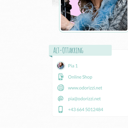
Alt-Ottakring
Pia 1
Online Shop
www.odorizzi.net
pia@odorizzi.net
+43 664 5012484