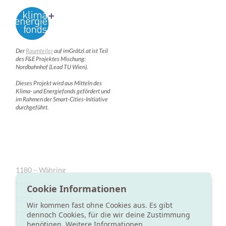
Der
Raumteiler
auf imGrätzl.at ist Teil
des F&E Projektes Mischung:
Nordbahnhof (Lead TU Wien).
Dieses Projekt wird aus Mitteln des
Klima- und Energiefonds gefördert und
im Rahmen der Smart-Cities-Initiative
durchgeführt.
1180 – Währing
1190 – Döbling
Cookie Informationen
1200 – Brigittenau
Wir kommen fast ohne Cookies aus. Es gibt
1210 – Floridsdorf
dennoch Cookies, für die wir deine Zustimmung
benötigen.
Weitere Informationen