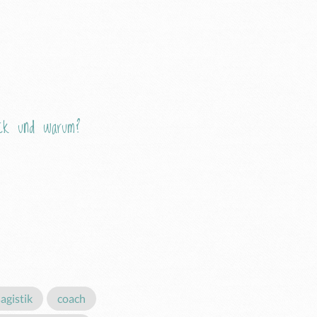
Eck und warum?
sagistik
coach