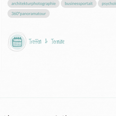
architekturphotographie
businessportait
psychol
360°panoramatour
Treffen & Termine