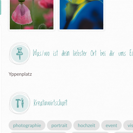
Was/wo ist dein liebster Ort bei dir ums 
Yppenplatz
Kreativwirtschaft
photographie
portrait
hochzeit
event
vi