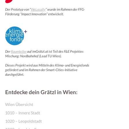
Der Prototyp von “
WeLocally
” wurde im Rahmen der FFG-
Förderung “Impact Innovation” entwickelt.
Der
Raumteiler
auf imGrätzl.at ist Teil des F&E Projektes
Mischung: Nordbahnhof (Lead TU Wien).
Dieses Projekt wird aus Mitteln des Klima- und Energiefonds
gefördert und im Rahmen der Smart-Cities-Initiative
durchgeführt.
Entdecke dein Grätzl in Wien:
Wien Übersicht
1010 – Innere Stadt
1020 – Leopoldstadt