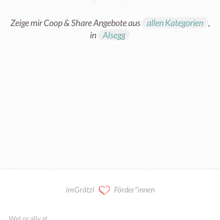
Zeige mir Coop & Share Angebote aus
allen Kategorien
,
in
Alsegg
Kooperation / Mitarbeit
imGrätzl
Förder*innen
WeLocally.at