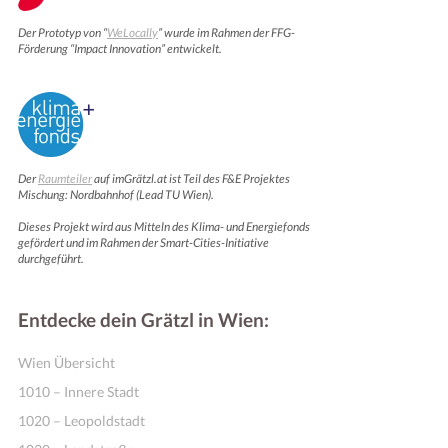
Der Prototyp von “
WeLocally
” wurde im Rahmen der FFG-
Förderung “Impact Innovation” entwickelt.
Der
Raumteiler
auf imGrätzl.at ist Teil des F&E Projektes
Mischung: Nordbahnhof (Lead TU Wien).
Dieses Projekt wird aus Mitteln des Klima- und Energiefonds
gefördert und im Rahmen der Smart-Cities-Initiative
Motivation & Inspiration
durchgeführt.
Entdecke dein Grätzl in Wien:
Wien Übersicht
1010 – Innere Stadt
1020 – Leopoldstadt