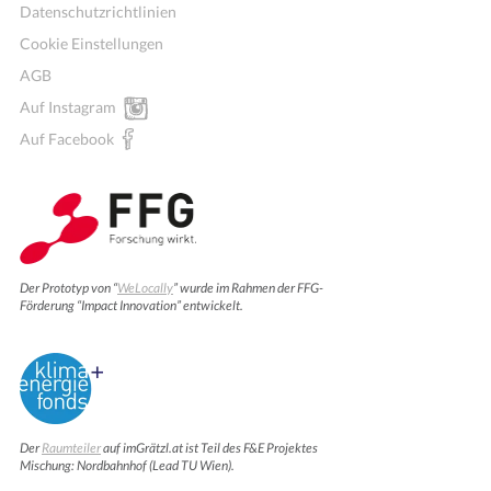
Datenschutzrichtlinien
Cookie Einstellungen
AGB
Auf Instagram
Auf Facebook
Der Prototyp von “
WeLocally
” wurde im Rahmen der FFG-
Förderung “Impact Innovation” entwickelt.
Der
Raumteiler
auf imGrätzl.at ist Teil des F&E Projektes
Mischung: Nordbahnhof (Lead TU Wien).