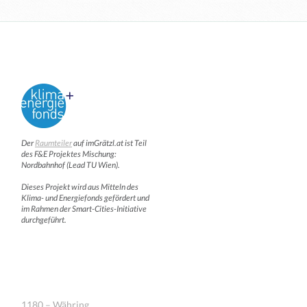
Der
Raumteiler
auf imGrätzl.at ist Teil
des F&E Projektes Mischung:
Nordbahnhof (Lead TU Wien).
Dieses Projekt wird aus Mitteln des
Klima- und Energiefonds gefördert und
im Rahmen der Smart-Cities-Initiative
durchgeführt.
1180 – Währing