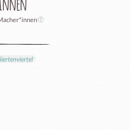
rInnen
 Macher*innen
iiertenviertel