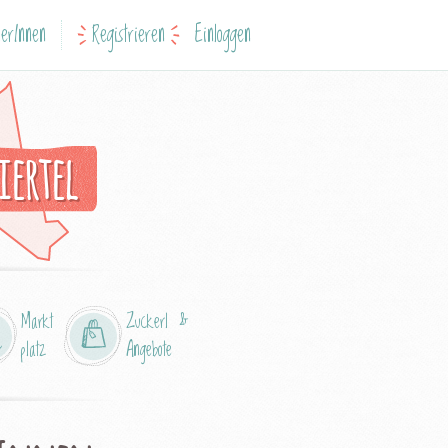
erInnen
Registrieren
Einloggen
iertel
Markt
Zuckerl &
platz
Angebote