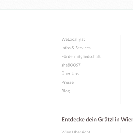
WeLocally.at
Infos & Services
Fördermitgliedschaft
she
BOOST
Über Uns
Presse
Blog
Entdecke dein Grätzl in Wie
Wien Übersicht