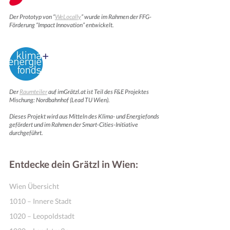
Der Prototyp von “
WeLocally
” wurde im Rahmen der FFG-
Förderung “Impact Innovation” entwickelt.
Der
Raumteiler
auf imGrätzl.at ist Teil des F&E Projektes
Mischung: Nordbahnhof (Lead TU Wien).
Dieses Projekt wird aus Mitteln des Klima- und Energiefonds
Online Shops
gefördert und im Rahmen der Smart-Cities-Initiative
durchgeführt.
Entdecke dein Grätzl in Wien:
Wien Übersicht
1010 – Innere Stadt
1020 – Leopoldstadt