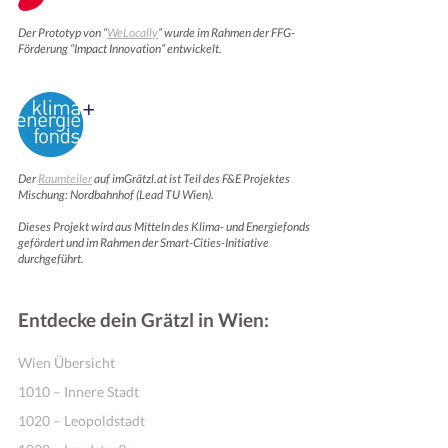
Der Prototyp von “
WeLocally
” wurde im Rahmen der FFG-
Förderung “Impact Innovation” entwickelt.
Der
Raumteiler
auf imGrätzl.at ist Teil des F&E Projektes
Mischung: Nordbahnhof (Lead TU Wien).
Dieses Projekt wird aus Mitteln des Klima- und Energiefonds
gefördert und im Rahmen der Smart-Cities-Initiative
durchgeführt.
Entdecke dein Grätzl in Wien:
Wien Übersicht
1010 – Innere Stadt
1020 – Leopoldstadt