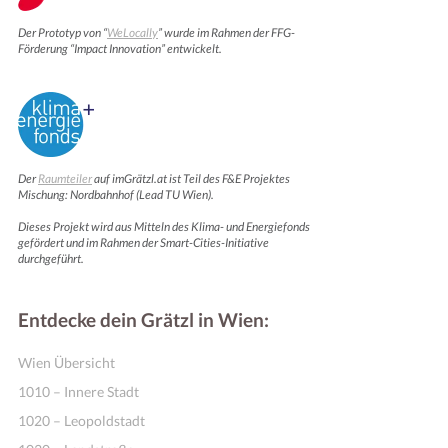
Der Prototyp von “
WeLocally
” wurde im Rahmen der FFG-
Förderung “Impact Innovation” entwickelt.
Der
Raumteiler
auf imGrätzl.at ist Teil des F&E Projektes
Mischung: Nordbahnhof (Lead TU Wien).
Dieses Projekt wird aus Mitteln des Klima- und Energiefonds
Online Shops
gefördert und im Rahmen der Smart-Cities-Initiative
durchgeführt.
Entdecke dein Grätzl in Wien:
Wien Übersicht
1010 – Innere Stadt
1020 – Leopoldstadt