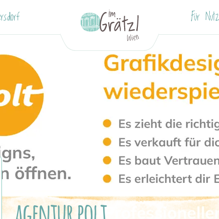
rsdorf
Für Nutz
agentur polt