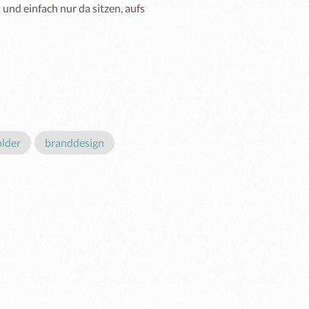
nd einfach nur da sitzen, aufs 
older
branddesign