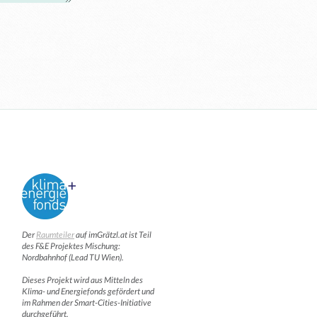
Der
Raumteiler
auf imGrätzl.at ist Teil
des F&E Projektes Mischung:
Nordbahnhof (Lead TU Wien).
Dieses Projekt wird aus Mitteln des
Klima- und Energiefonds gefördert und
im Rahmen der Smart-Cities-Initiative
durchgeführt.