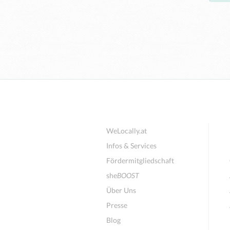
WeLocally.at
Infos & Services
Fördermitgliedschaft
she
BOOST
Über Uns
Presse
Blog