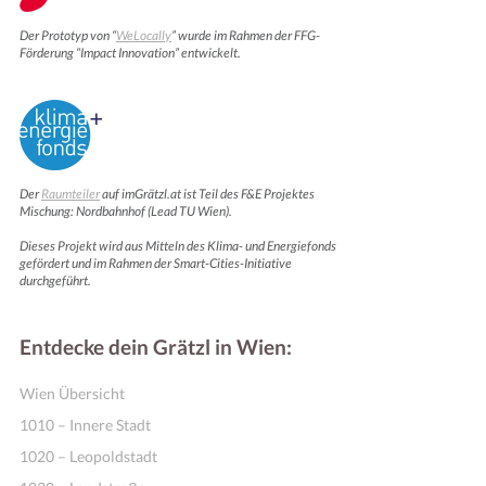
Der Prototyp von “
WeLocally
” wurde im Rahmen der FFG-
Förderung “Impact Innovation” entwickelt.
Der
Raumteiler
auf imGrätzl.at ist Teil des F&E Projektes
Mischung: Nordbahnhof (Lead TU Wien).
Dieses Projekt wird aus Mitteln des Klima- und Energiefonds
gefördert und im Rahmen der Smart-Cities-Initiative
durchgeführt.
Entdecke dein Grätzl in Wien:
Wien Übersicht
1010 – Innere Stadt
1020 – Leopoldstadt