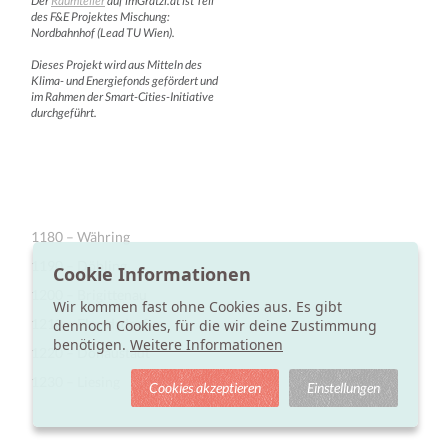
Der
Raumteiler
auf imGrätzl.at ist Teil
des F&E Projektes Mischung:
Nordbahnhof (Lead TU Wien).
Dieses Projekt wird aus Mitteln des
Klima- und Energiefonds gefördert und
im Rahmen der Smart-Cities-Initiative
durchgeführt.
1180 – Währing
1190 – Döbling
Cookie Informationen
1200 – Brigittenau
Wir kommen fast ohne Cookies aus. Es gibt
1210 – Floridsdorf
dennoch Cookies, für die wir deine Zustimmung
benötigen.
Weitere Informationen
1220 – Donaustadt
1230 – Liesing
Cookies akzeptieren
Einstellungen