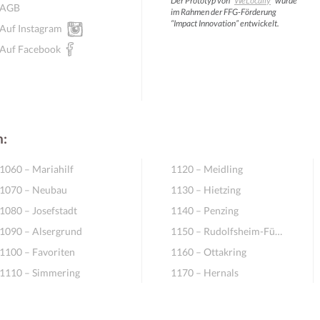
Der Prototyp von “
WeLocally
” wurde
AGB
im Rahmen der FFG-Förderung
“Impact Innovation” entwickelt.
Auf Instagram
Auf Facebook
n:
1060 – Mariahilf
1120 – Meidling
1070 – Neubau
1130 – Hietzing
1080 – Josefstadt
1140 – Penzing
1090 – Alsergrund
1150 – Rudolfsheim-Fünfhaus
1100 – Favoriten
1160 – Ottakring
1110 – Simmering
1170 – Hernals