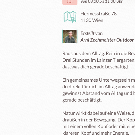
Von 08:00 bis 11:00 Uhr
JUL
Hermesstraße 78
1130 Wien
Erstellt von:
Arni Zechmeister Outdoor
Raus aus dem Alltag. Rein in die Be
Drei Stunden im Lainzer Tiergarten
das, was dich gerade beschäftigt. 

Ein gemeinsames Unterwegssein mit
du direkt für dich im Alltag anwende
gewinnst Abstand vom Alltag und b
gerade beschäftigt. 

Natur wirkt dabei auf eine Weise, di
draußen in der Bewegung: Der Kopf w
mit einem vollen Kopf oder mit ein
klareren Kopf und mehr Energie. 
