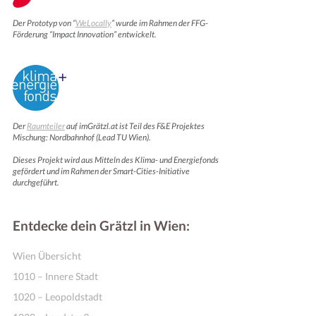
Der Prototyp von “
WeLocally
” wurde im Rahmen der FFG-
Förderung “Impact Innovation” entwickelt.
Der
Raumteiler
auf imGrätzl.at ist Teil des F&E Projektes
Mischung: Nordbahnhof (Lead TU Wien).
Dieses Projekt wird aus Mitteln des Klima- und Energiefonds
gefördert und im Rahmen der Smart-Cities-Initiative
durchgeführt.
Entdecke dein Grätzl in Wien:
Wien Übersicht
1010 – Innere Stadt
1020 – Leopoldstadt