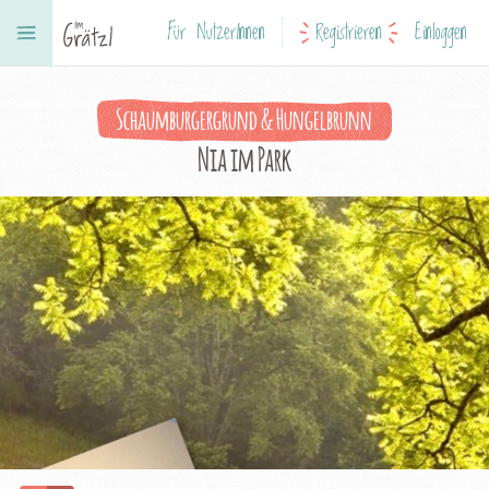
Für NutzerInnen
Registrieren
Einloggen
Schaumburgergrund & Hungelbrunn
Nia im Park