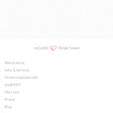
imGrätzl
Förder*innen
WeLocally.at
Infos & Services
Fördermitgliedschaft
she
BOOST
Über Uns
Presse
Blog