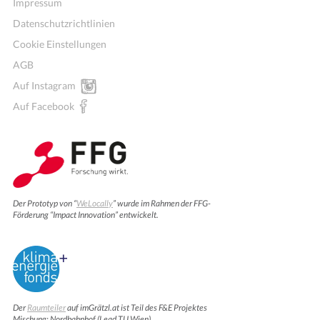
Impressum
Datenschutzrichtlinien
Cookie Einstellungen
AGB
Auf Instagram
Auf Facebook
Der Prototyp von “
WeLocally
” wurde im Rahmen der FFG-
Förderung “Impact Innovation” entwickelt.
Der
Raumteiler
auf imGrätzl.at ist Teil des F&E Projektes
Mischung: Nordbahnhof (Lead TU Wien).