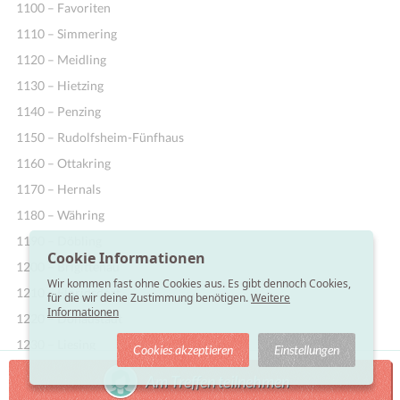
1100 – Favoriten
1110 – Simmering
1120 – Meidling
1130 – Hietzing
1140 – Penzing
1150 – Rudolfsheim-Fünfhaus
1160 – Ottakring
1170 – Hernals
1180 – Währing
1190 – Döbling
Cookie Informationen
1200 – Brigittenau
Wir kommen fast ohne Cookies aus. Es gibt dennoch Cookies,
1210 – Floridsdorf
für die wir deine Zustimmung benötigen.
Weitere
Informationen
1220 – Donaustadt
1230 – Liesing
Cookies akzeptieren
Einstellungen
Am Treffen teilnehmen