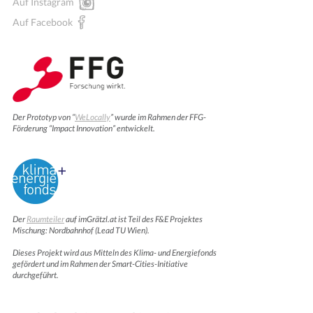
Auf Instagram
Auf Facebook
Der Prototyp von “
WeLocally
” wurde im Rahmen der FFG-
Förderung “Impact Innovation” entwickelt.
Der
Raumteiler
auf imGrätzl.at ist Teil des F&E Projektes
Mischung: Nordbahnhof (Lead TU Wien).
Dieses Projekt wird aus Mitteln des Klima- und Energiefonds
gefördert und im Rahmen der Smart-Cities-Initiative
durchgeführt.