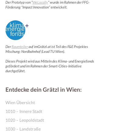
Der Prototyp von “
WeLocally
” wurde im Rahmen der FFG-
Förderung “Impact Innovation” entwickelt.
Der
Raumteiler
auf imGrätzl.at ist Teil des F&E Projektes
Mischung: Nordbahnhof (Lead TU Wien).
Dieses Projekt wird aus Mitteln des Klima- und Energiefonds
gefördert und im Rahmen der Smart-Cities-Initiative
durchgeführt.
Entdecke dein Grätzl in Wien:
Wien Übersicht
1010 – Innere Stadt
1020 – Leopoldstadt
1030 – Landstraße