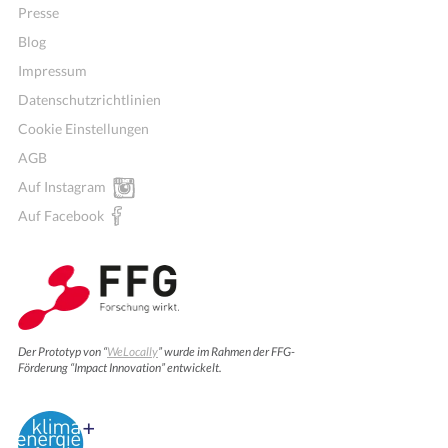
Presse
Blog
Impressum
Datenschutzrichtlinien
Cookie Einstellungen
AGB
Auf Instagram
Auf Facebook
Der Prototyp von “
WeLocally
” wurde im Rahmen der FFG-
Förderung “Impact Innovation” entwickelt.