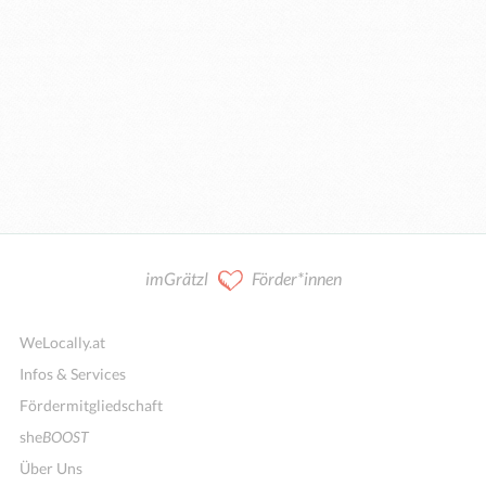
imGrätzl
Förder*innen
WeLocally.at
Infos & Services
Fördermitgliedschaft
she
BOOST
Über Uns