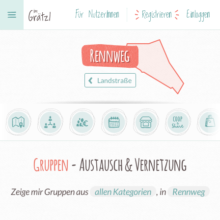
Für NutzerInnen
Registrieren
Einloggen
Rennweg
Landstraße
Gruppen
- Austausch & Vernetzung
Zeige mir Gruppen aus
allen Kategorien
, in
Rennweg