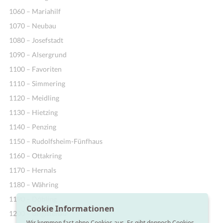
1060 – Mariahilf
1070 – Neubau
1080 – Josefstadt
1090 – Alsergrund
1100 – Favoriten
1110 – Simmering
1120 – Meidling
1130 – Hietzing
1140 – Penzing
1150 – Rudolfsheim-Fünfhaus
1160 – Ottakring
1170 – Hernals
1180 – Währing
1190 – Döbling
Cookie Informationen
1200 – Brigittenau
Wir kommen fast ohne Cookies aus. Es gibt dennoch Cookies,