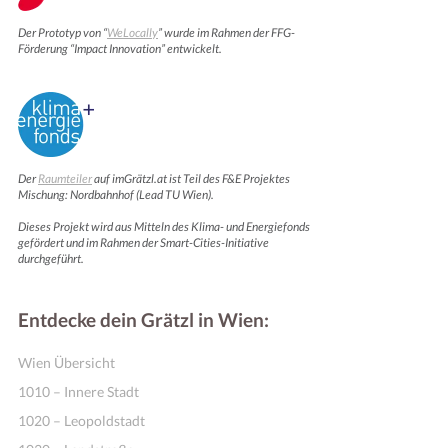
Der Prototyp von “
WeLocally
” wurde im Rahmen der FFG-
Förderung “Impact Innovation” entwickelt.
Der
Raumteiler
auf imGrätzl.at ist Teil des F&E Projektes
Mischung: Nordbahnhof (Lead TU Wien).
Dieses Projekt wird aus Mitteln des Klima- und Energiefonds
gefördert und im Rahmen der Smart-Cities-Initiative
Motivation & Inspiration
durchgeführt.
Entdecke dein Grätzl in Wien:
Wien Übersicht
1010 – Innere Stadt
1020 – Leopoldstadt