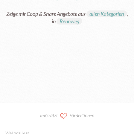
Zeige mir Coop & Share Angebote aus
allen Kategorien
,
in
Rennweg
Kooperation / Mitarbeit
imGrätzl
Förder*innen
WeLocally.at