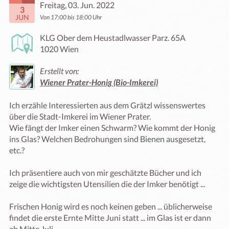
Freitag, 03. Jun. 2022
3
JUN
Von 17:00 bis 18:00 Uhr
KLG Ober dem Heustadlwasser Parz. 65A
1020 Wien
Erstellt von:
Wiener Prater-Honig (Bio-Imkerei)
Ich erzähle Interessierten aus dem Grätzl wissenswertes 
über die Stadt-Imkerei im Wiener Prater. 

Wie fängt der Imker einen Schwarm? Wie kommt der Honig 
ins Glas? Welchen Bedrohungen sind Bienen ausgesetzt, 
etc.? 

Ich präsentiere auch von mir geschätzte Bücher und ich 
zeige die wichtigsten Utensilien die der Imker benötigt ... 

Frischen Honig wird es noch keinen geben ... üblicherweise 
findet die erste Ernte Mitte Juni statt ... im Glas ist er dann 
ab Mitte Juli. 
