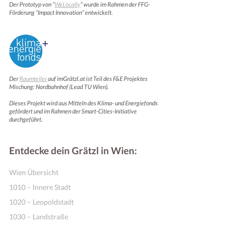
Der Prototyp von “
WeLocally
” wurde im Rahmen der FFG-
Förderung “Impact Innovation” entwickelt.
Der
Raumteiler
auf imGrätzl.at ist Teil des F&E Projektes
Mischung: Nordbahnhof (Lead TU Wien).
Dieses Projekt wird aus Mitteln des Klima- und Energiefonds
gefördert und im Rahmen der Smart-Cities-Initiative
durchgeführt.
Entdecke dein Grätzl in Wien:
Wien Übersicht
1010 – Innere Stadt
1020 – Leopoldstadt
1030 – Landstraße