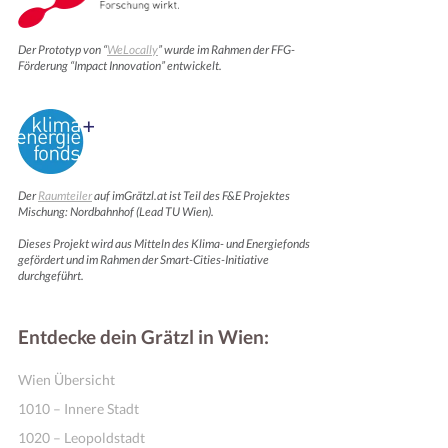
Der Prototyp von “
WeLocally
” wurde im Rahmen der FFG-
Förderung “Impact Innovation” entwickelt.
Der
Raumteiler
auf imGrätzl.at ist Teil des F&E Projektes
Mischung: Nordbahnhof (Lead TU Wien).
Dieses Projekt wird aus Mitteln des Klima- und Energiefonds
gefördert und im Rahmen der Smart-Cities-Initiative
durchgeführt.
Entdecke dein Grätzl in Wien:
Wien Übersicht
1010 – Innere Stadt
1020 – Leopoldstadt