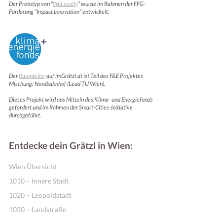
Der Prototyp von “
WeLocally
” wurde im Rahmen der FFG-
Förderung “Impact Innovation” entwickelt.
Der
Raumteiler
auf imGrätzl.at ist Teil des F&E Projektes
Mischung: Nordbahnhof (Lead TU Wien).
Dieses Projekt wird aus Mitteln des Klima- und Energiefonds
gefördert und im Rahmen der Smart-Cities-Initiative
durchgeführt.
Entdecke dein Grätzl in Wien:
Wien Übersicht
1010 – Innere Stadt
1020 – Leopoldstadt
1030 – Landstraße