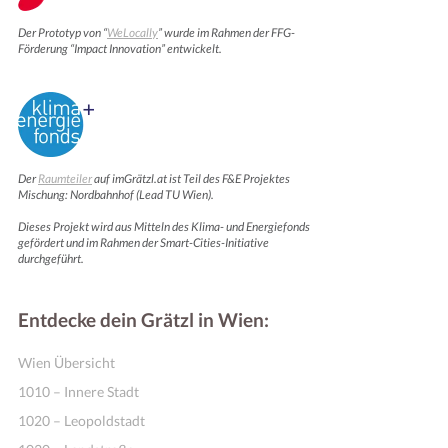
Der Prototyp von “
WeLocally
” wurde im Rahmen der FFG-
Förderung “Impact Innovation” entwickelt.
Der
Raumteiler
auf imGrätzl.at ist Teil des F&E Projektes
Mischung: Nordbahnhof (Lead TU Wien).
Dieses Projekt wird aus Mitteln des Klima- und Energiefonds
gefördert und im Rahmen der Smart-Cities-Initiative
durchgeführt.
Entdecke dein Grätzl in Wien:
Wien Übersicht
1010 – Innere Stadt
1020 – Leopoldstadt