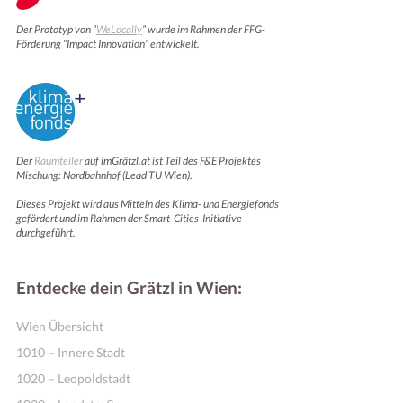
Der Prototyp von “
WeLocally
” wurde im Rahmen der FFG-
Förderung “Impact Innovation” entwickelt.
Der
Raumteiler
auf imGrätzl.at ist Teil des F&E Projektes
Mischung: Nordbahnhof (Lead TU Wien).
Dieses Projekt wird aus Mitteln des Klima- und Energiefonds
Online Shops
gefördert und im Rahmen der Smart-Cities-Initiative
durchgeführt.
Entdecke dein Grätzl in Wien:
Wien Übersicht
1010 – Innere Stadt
1020 – Leopoldstadt