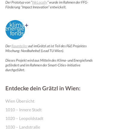
Der Prototyp von “
WeLocally
” wurde im Rahmen der FFG-
Förderung “Impact Innovation” entwickelt.
Der
Raumteiler
auf imGrätzl.at ist Teil des F&E Projektes
Mischung: Nordbahnhof (Lead TU Wien).
Dieses Projekt wird aus Mitteln des Klima- und Energiefonds
gefördert und im Rahmen der Smart-Cities-Initiative
durchgeführt.
Entdecke dein Grätzl in Wien:
Wien Übersicht
1010 – Innere Stadt
1020 – Leopoldstadt
1030 – Landstraße