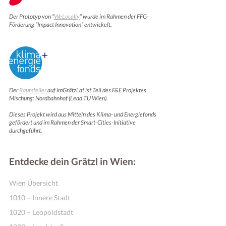
Der Prototyp von “
WeLocally
” wurde im Rahmen der FFG-
Förderung “Impact Innovation” entwickelt.
Der
Raumteiler
auf imGrätzl.at ist Teil des F&E Projektes
Mischung: Nordbahnhof (Lead TU Wien).
Dieses Projekt wird aus Mitteln des Klima- und Energiefonds
gefördert und im Rahmen der Smart-Cities-Initiative
durchgeführt.
Entdecke dein Grätzl in Wien:
Wien Übersicht
1010 – Innere Stadt
1020 – Leopoldstadt