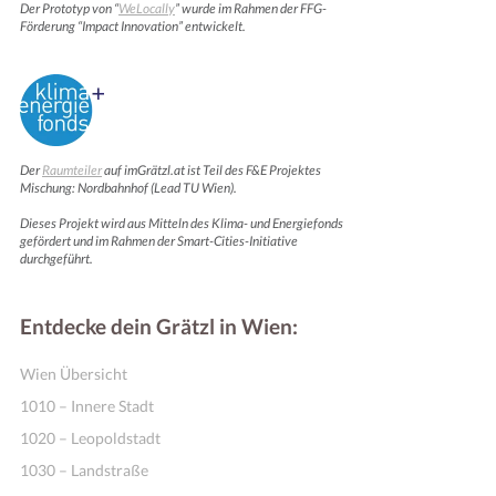
Der Prototyp von “
WeLocally
” wurde im Rahmen der FFG-
Förderung “Impact Innovation” entwickelt.
Der
Raumteiler
auf imGrätzl.at ist Teil des F&E Projektes
Mischung: Nordbahnhof (Lead TU Wien).
Dieses Projekt wird aus Mitteln des Klima- und Energiefonds
gefördert und im Rahmen der Smart-Cities-Initiative
durchgeführt.
Entdecke dein Grätzl in Wien:
Wien Übersicht
1010 – Innere Stadt
1020 – Leopoldstadt
1030 – Landstraße