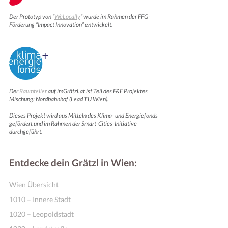
Der Prototyp von “
WeLocally
” wurde im Rahmen der FFG-
Förderung “Impact Innovation” entwickelt.
Der
Raumteiler
auf imGrätzl.at ist Teil des F&E Projektes
Mischung: Nordbahnhof (Lead TU Wien).
Dieses Projekt wird aus Mitteln des Klima- und Energiefonds
Online Shops
gefördert und im Rahmen der Smart-Cities-Initiative
durchgeführt.
Entdecke dein Grätzl in Wien:
Wien Übersicht
1010 – Innere Stadt
1020 – Leopoldstadt