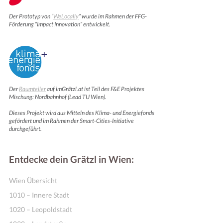
Der Prototyp von “
WeLocally
” wurde im Rahmen der FFG-
Förderung “Impact Innovation” entwickelt.
Der
Raumteiler
auf imGrätzl.at ist Teil des F&E Projektes
Mischung: Nordbahnhof (Lead TU Wien).
Dieses Projekt wird aus Mitteln des Klima- und Energiefonds
Online Shops
gefördert und im Rahmen der Smart-Cities-Initiative
durchgeführt.
Entdecke dein Grätzl in Wien:
Wien Übersicht
1010 – Innere Stadt
1020 – Leopoldstadt