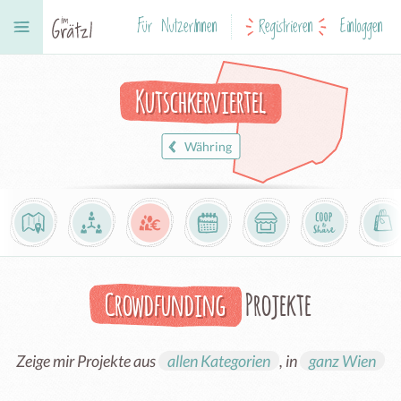
Für NutzerInnen
Registrieren
Einloggen
Kutschkerviertel
Währing
Crowdfunding
Projekte
Zeige mir Projekte aus
allen Kategorien
, in
ganz Wien