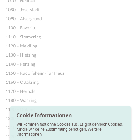
1070 – Neubau
1080 – Josefstadt
1090 – Alsergrund
1100 – Favoriten
1110 – Simmering
1120 – Meidling
1130 – Hietzing
1140 – Penzing
1150 – Rudolfsheim-Fünfhaus
1160 – Ottakring
1170 – Hernals
1180 – Währing
1190 – Döbling
Cookie Informationen
1200 – Brigittenau
Wir kommen fast ohne Cookies aus. Es gibt dennoch Cookies,
1210 – Floridsdorf
für die wir deine Zustimmung benötigen.
Weitere
Informationen
1220 – Donaustadt