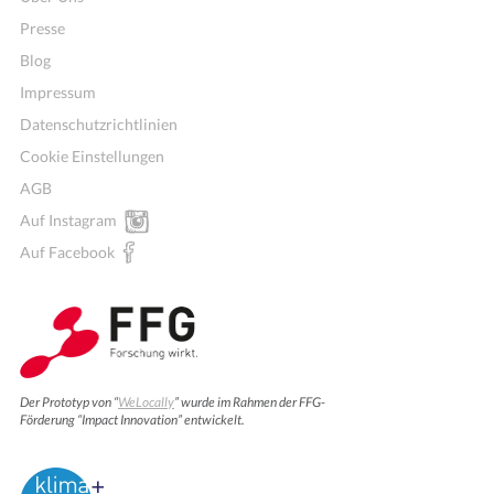
Presse
Blog
Impressum
Datenschutzrichtlinien
Cookie Einstellungen
AGB
Auf Instagram
Auf Facebook
Der Prototyp von “
WeLocally
” wurde im Rahmen der FFG-
Förderung “Impact Innovation” entwickelt.