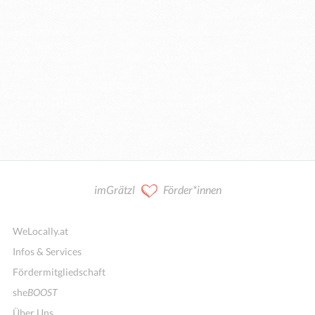
imGrätzl
Förder*innen
WeLocally.at
Infos & Services
Fördermitgliedschaft
she
BOOST
Über Uns