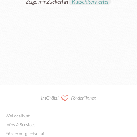
Zeige mir Zuckerl in
Kutschkerviertel
imGrätzl
Förder*innen
WeLocally.at
Infos & Services
Fördermitgliedschaft