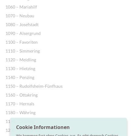
1060 – Mariahilf
1070 – Neubau
1080 – Josefstadt
1090 – Alsergrund
1100 – Favoriten
1110 – Simmering
1120 – Meidling
1130 – Hietzing
1140 – Penzing
1150 – Rudolfsheim-Fünfhaus
1160 – Ottakring
1170 – Hernals
1180 – Währing
1190 – Döbling
Cookie Informationen
1200 – Brigittenau
Wir kommen fast ohne Cookies aus. Es gibt dennoch Cookies,