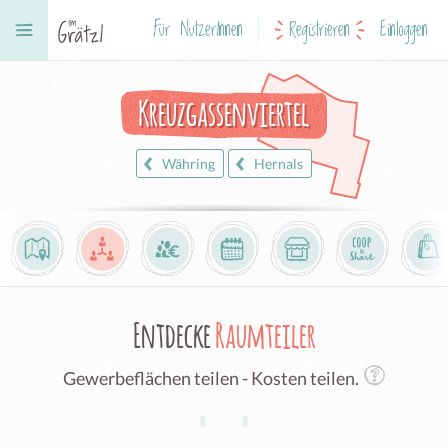
Für NutzerInnen
Registrieren
Einloggen
Kreuzgassenviertel
Währing
Hernals
Entdecke
Raumteiler
Gewerbeflächen teilen - Kosten teilen.