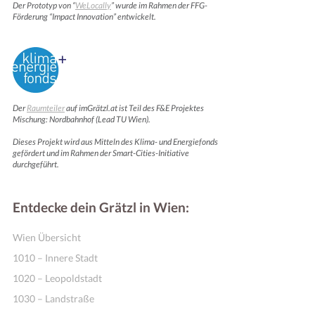
Der Prototyp von “
WeLocally
” wurde im Rahmen der FFG-
Förderung “Impact Innovation” entwickelt.
Der
Raumteiler
auf imGrätzl.at ist Teil des F&E Projektes
Mischung: Nordbahnhof (Lead TU Wien).
Dieses Projekt wird aus Mitteln des Klima- und Energiefonds
gefördert und im Rahmen der Smart-Cities-Initiative
durchgeführt.
Entdecke dein Grätzl in Wien:
Wien Übersicht
1010 – Innere Stadt
1020 – Leopoldstadt
1030 – Landstraße