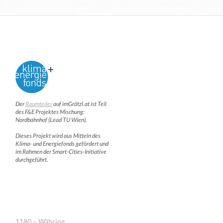
Der
Raumteiler
auf imGrätzl.at ist Teil
des F&E Projektes Mischung:
Nordbahnhof (Lead TU Wien).
Dieses Projekt wird aus Mitteln des
Klima- und Energiefonds gefördert und
im Rahmen der Smart-Cities-Initiative
durchgeführt.
1180 – Währing