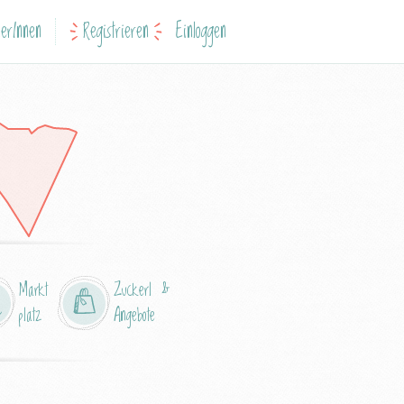
erInnen
Registrieren
Einloggen
Markt
Zuckerl &
platz
Angebote