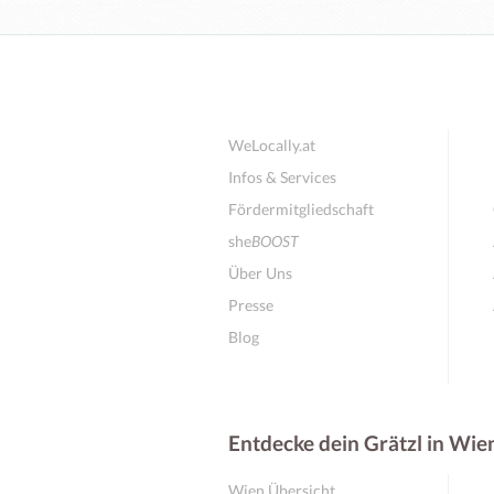
WeLocally.at
Infos & Services
Fördermitgliedschaft
she
BOOST
Über Uns
Presse
Blog
Entdecke dein Grätzl in Wie
Wien Übersicht