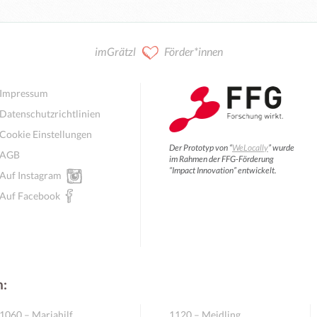
Arbeitsplatz, Coworking Space
Seminarraum, Meetingraum
Studio, Yoga, Pilates, Tanz
Veranstaltungsraum
Küche, Gastronomie
Pop-Up Nutzung
Geschäftslokal
Kurzzeitmiete
Praxisraum
Proberaum
Büroraum
Werkstatt
Sonstiges
Atelier
imGrätzl
Förder*innen
Impressum
Datenschutzrichtlinien
Cookie Einstellungen
Der Prototyp von “
WeLocally
” wurde
AGB
im Rahmen der FFG-Förderung
“Impact Innovation” entwickelt.
Auf Instagram
Auf Facebook
n:
1060 – Mariahilf
1120 – Meidling