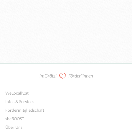
imGrätzl
Förder*innen
WeLocally.at
Infos & Services
Fördermitgliedschaft
she
BOOST
Über Uns