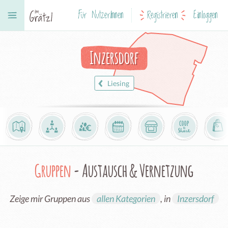
Für NutzerInnen
Registrieren
Einloggen
Inzersdorf
Liesing
Gruppen
- Austausch & Vernetzung
Zeige mir Gruppen aus
allen Kategorien
, in
Inzersdorf