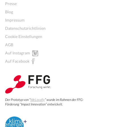
Presse
Blog
Impressum
Datenschutzrichtlinien
Cookie Einstellungen
AGB
Auf Instagram
Auf Facebook
Der Prototyp von “
WeLocally
” wurde im Rahmen der FFG-
Förderung “Impact Innovation” entwickelt.