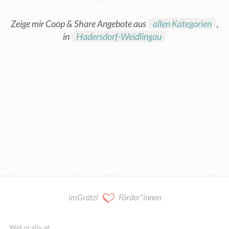
Zeige mir Coop & Share Angebote aus
allen Kategorien
,
in
Hadersdorf-Weidlingau
Kooperation / Mitarbeit
imGrätzl
Förder*innen
WeLocally.at