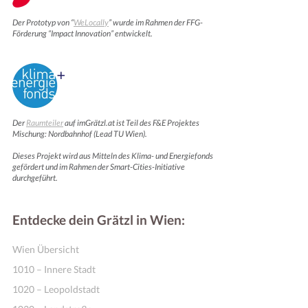
Der Prototyp von “
WeLocally
” wurde im Rahmen der FFG-
Förderung “Impact Innovation” entwickelt.
Der
Raumteiler
auf imGrätzl.at ist Teil des F&E Projektes
Mischung: Nordbahnhof (Lead TU Wien).
Dieses Projekt wird aus Mitteln des Klima- und Energiefonds
gefördert und im Rahmen der Smart-Cities-Initiative
Motivation & Inspiration
durchgeführt.
Entdecke dein Grätzl in Wien:
Wien Übersicht
1010 – Innere Stadt
1020 – Leopoldstadt