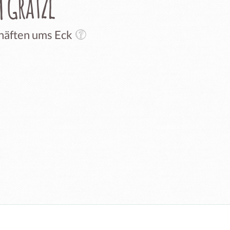
 Grätzl
chäften ums Eck