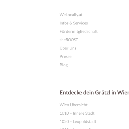
WeLocally.at
Infos & Services
Fördermitgliedschaft
she
BOOST
Über Uns
Presse
Blog
Entdecke dein Grätzl in Wie
Wien Übersicht
1010 – Innere Stadt
1020 – Leopoldstadt