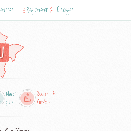
erInnen
Registrieren
Einloggen
u
Markt
Zuckerl &
platz
Angebote