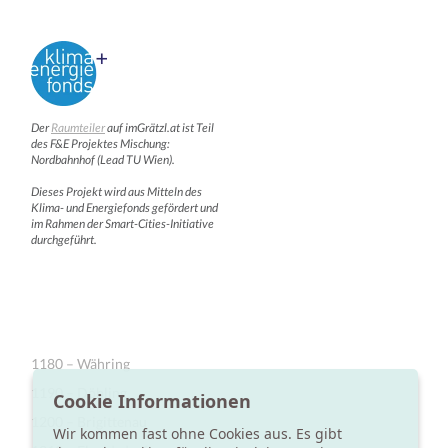
Der
Raumteiler
auf imGrätzl.at ist Teil
des F&E Projektes Mischung:
Nordbahnhof (Lead TU Wien).
Dieses Projekt wird aus Mitteln des
Klima- und Energiefonds gefördert und
im Rahmen der Smart-Cities-Initiative
durchgeführt.
1180 – Währing
1190 – Döbling
Cookie Informationen
1200 – Brigittenau
Wir kommen fast ohne Cookies aus. Es gibt