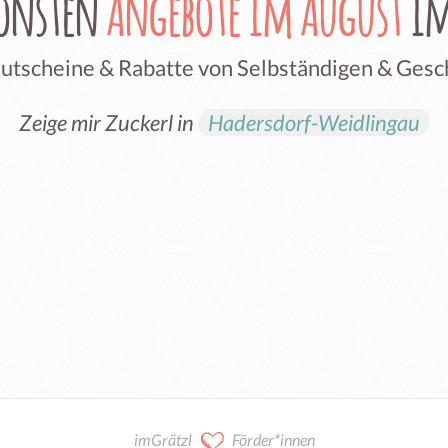
hönsten
Angebote im August
im
Gutscheine & Rabatte von Selbständigen & Ges
Zeige mir Zuckerl in
Hadersdorf-Weidlingau
imGrätzl
Förder*innen