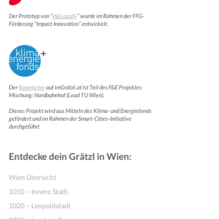
Der Prototyp von “
WeLocally
” wurde im Rahmen der FFG-
Förderung “Impact Innovation” entwickelt.
Der
Raumteiler
auf imGrätzl.at ist Teil des F&E Projektes
Mischung: Nordbahnhof (Lead TU Wien).
Dieses Projekt wird aus Mitteln des Klima- und Energiefonds
Online Shops
gefördert und im Rahmen der Smart-Cities-Initiative
durchgeführt.
Entdecke dein Grätzl in Wien:
Wien Übersicht
1010 – Innere Stadt
1020 – Leopoldstadt